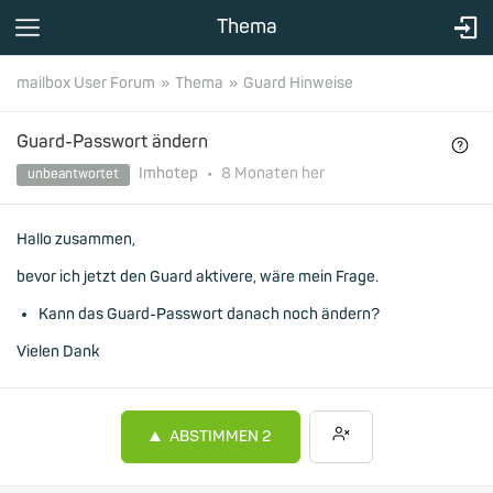
Thema
mailbox User Forum
Thema
Guard Hinweise
Guard-Passwort ändern
Imhotep
•
8 Monaten
her
unbeantwortet
Hallo zusammen,
bevor ich jetzt den Guard aktivere, wäre mein Frage.
Kann das Guard-Passwort danach noch ändern?
Vielen Dank
ABSTIMMEN
2