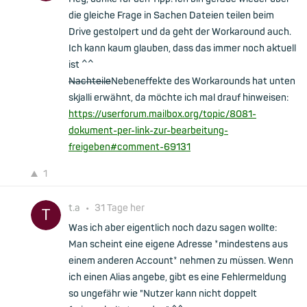
die gleiche Frage in Sachen Dateien teilen beim
Drive gestolpert und da geht der Workaround auch.
Ich kann kaum glauben, dass das immer noch aktuell
ist ^^
Nachteile
Nebeneffekte des Workarounds hat unten
skjalli erwähnt, da möchte ich mal drauf hinweisen:
https://userforum.mailbox.org/topic/8081-
dokument-per-link-zur-bearbeitung-
freigeben#comment-69131
1
t.a
•
31 Tage her
Was ich aber eigentlich noch dazu sagen wollte:
Man scheint eine eigene Adresse *mindestens aus
einem anderen Account* nehmen zu müssen. Wenn
ich einen Alias angebe, gibt es eine Fehlermeldung
so ungefähr wie "Nutzer kann nicht doppelt