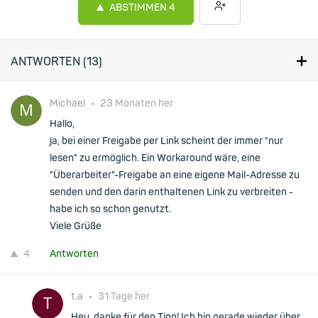
ABSTIMMEN
4
ANTWORTEN (
13
)
Michael
•
23 Monaten her
Hallo,
ja, bei einer Freigabe per Link scheint der immer "nur
lesen" zu ermöglich. Ein Workaround wäre, eine
"Überarbeiter"-Freigabe an eine eigene Mail-Adresse zu
senden und den darin enthaltenen Link zu verbreiten -
habe ich so schon genutzt.
Viele Grüße
4
Antworten
t.a
•
31 Tage her
Hey, danke für den Tipp! Ich bin gerade wieder über