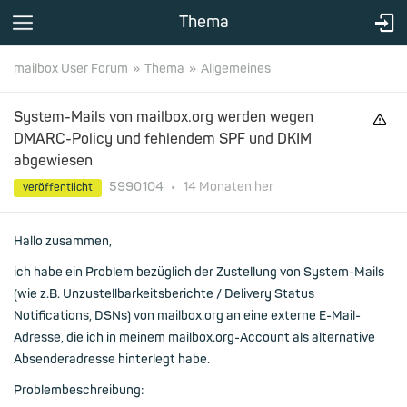
Thema
mailbox User Forum
Thema
Allgemeines
System-Mails von mailbox.org werden wegen
DMARC-Policy und fehlendem SPF und DKIM
abgewiesen
5990104
•
14 Monaten
her
veröffentlicht
Hallo zusammen,
ich habe ein Problem bezüglich der Zustellung von System-Mails
(wie z.B. Unzustellbarkeitsberichte / Delivery Status
Notifications, DSNs) von mailbox.org an eine externe E-Mail-
Adresse, die ich in meinem mailbox.org-Account als alternative
Absenderadresse hinterlegt habe.
Problembeschreibung: