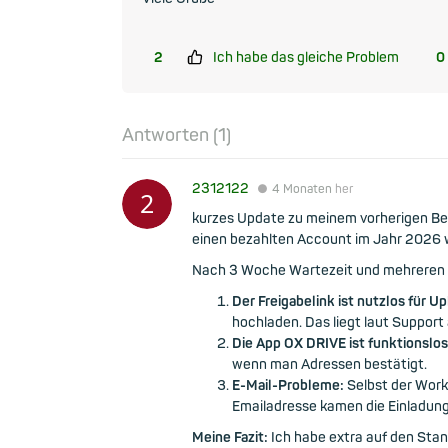
2
Ich habe das gleiche Problem
0
Antworten (
1
)
2312122
●
4 Monaten
her
kurzes Update zu meinem vorherigen Beitr
einen bezahlten Account im Jahr 2026 wi
Nach 3 Woche Wartezeit und mehreren Na
Der Freigabelink ist nutzlos für Up
hochladen. Das liegt laut Suppo
Die App OX DRIVE ist funktionslos
wenn man Adressen bestätigt.
E-Mail-Probleme:
Selbst der Worka
Emailadresse kamen die Einladungs
Meine Fazit:
Ich habe extra auf den Sta