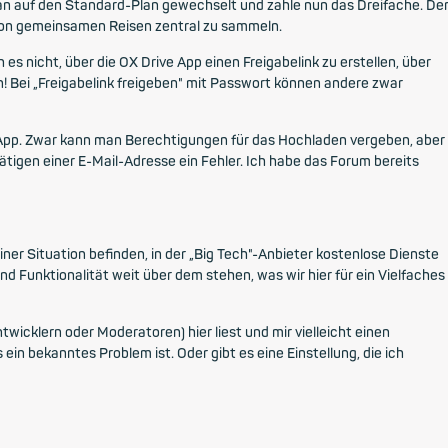
lan auf den Standard-Plan gewechselt und zahle nun das Dreifache. De
von gemeinsamen Reisen zentral zu sammeln.
 es nicht, über die OX Drive App einen Freigabelink zu erstellen, über
 Bei „Freigabelink freigeben" mit Passwort können andere zwar
er App. Zwar kann man Berechtigungen für das Hochladen vergeben, aber
tigen einer E-Mail-Adresse ein Fehler. Ich habe das Forum bereits
einer Situation befinden, in der „Big Tech"-Anbieter kostenlose Dienste
nd Funktionalität weit über dem stehen, was wir hier für ein Vielfaches
twicklern oder Moderatoren) hier liest und mir vielleicht einen
in bekanntes Problem ist. Oder gibt es eine Einstellung, die ich