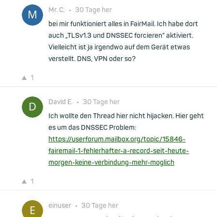
Mr. C.
•
30 Tage her
bei mir funktioniert alles in FairMail. Ich habe dort
auch „TLSv1.3 und DNSSEC forcieren” aktiviert.
Vielleicht ist ja irgendwo auf dem Gerät etwas
verstellt. DNS, VPN oder so?
1
David E.
•
30 Tage her
Ich wollte den Thread hier nicht hijacken. Hier geht
es um das DNSSEC Problem:
https://userforum.mailbox.org/topic/15846-
fairemail-1-fehlerhafter-a-record-seit-heute-
morgen-keine-verbindung-mehr-moglich
1
einuser
•
30 Tage her