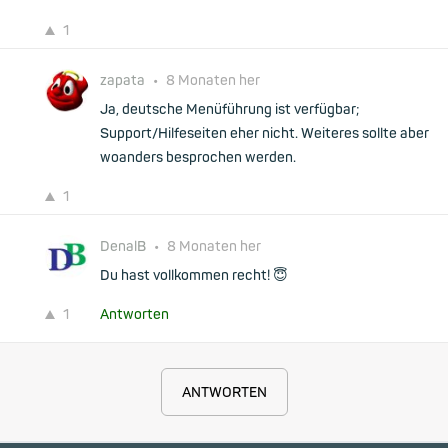
1
zapata
•
8 Monaten her
Ja, deutsche Menüführung ist verfügbar;
Support/Hilfeseiten eher nicht. Weiteres sollte aber
woanders besprochen werden.
1
DenalB
•
8 Monaten her
Du hast vollkommen recht! 😇
1
Antworten
ANTWORTEN