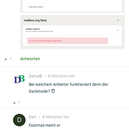
1
Antworten
DenalB
•
8 Monaten her
Bei welchem Anbieter funktioniert denn der
Darkmode? 😇
1
Den
•
8 Monaten her
Fastmail meint er