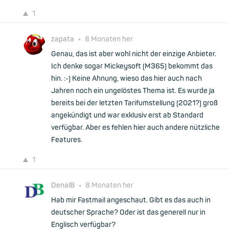
1
zapata
•
8 Monaten her
Genau, das ist aber wohl nicht der einzige Anbieter.
Ich denke sogar Mickeysoft (M365) bekommt das
hin. :-) Keine Ahnung, wieso das hier auch nach
Jahren noch ein ungelöstes Thema ist. Es wurde ja
bereits bei der letzten Tarifumstellung (2021?) groß
angekündigt und war exklusiv erst ab Standard
verfügbar. Aber es fehlen hier auch andere nützliche
Features.
1
DenalB
•
8 Monaten her
Hab mir Fastmail angeschaut. Gibt es das auch in
deutscher Sprache? Oder ist das generell nur in
Englisch verfügbar?