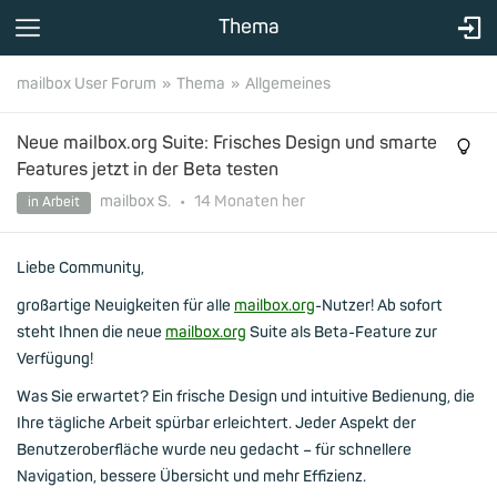
Thema
mailbox User Forum
Thema
Allgemeines
Neue mailbox.org Suite: Frisches Design und smarte
Features jetzt in der Beta testen
mailbox S.
•
14 Monaten
her
in Arbeit
Liebe Community,
großartige Neuigkeiten für alle
mailbox.org
-Nutzer! Ab sofort
steht Ihnen die neue
mailbox.org
Suite als Beta-Feature zur
Verfügung!
Was Sie erwartet? Ein frische Design und intuitive Bedienung, die
Ihre tägliche Arbeit spürbar erleichtert. Jeder Aspekt der
Benutzeroberfläche wurde neu gedacht – für schnellere
Navigation, bessere Übersicht und mehr Effizienz.