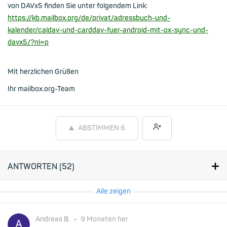
von DAVx5 finden Sie unter folgendem Link:
https://kb.mailbox.org/de/privat/adressbuch-und-
kalender/caldav-und-carddav-fuer-android-mit-ox-sync-und-
davx5/?nl=p
Mit herzlichen Grüßen
Ihr mailbox.org-Team
ABSTIMMEN
6
ANTWORTEN (
52
)
Alle zeigen
Andreas B.
•
9 Monaten her