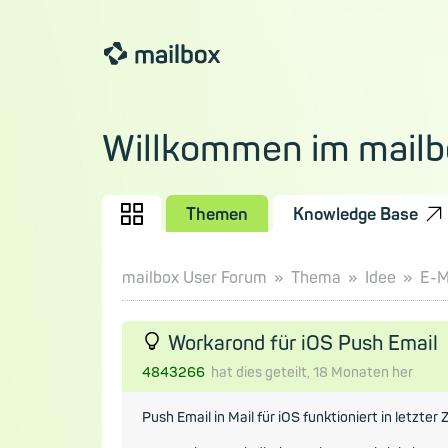
Willkommen im mailb
Themen
Knowledge Base
mailbox User Forum
Thema
Idee
E-M
Workarond für iOS Push Email
4843266
hat dies geteilt,
18 Monaten
her
Push Email in Mail für iOS funktioniert in letzter 