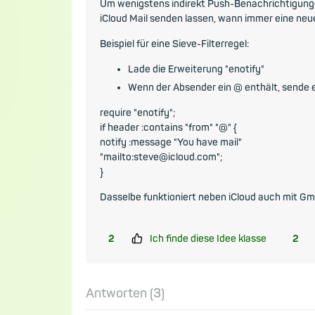
Um wenigstens indirekt Push-Benachrichtigunge
iCloud Mail senden lassen, wann immer eine ne
Beispiel für eine Sieve-Filterregel:
Lade die Erweiterung "enotify"
Wenn der Absender ein @ enthält, sende 
require "enotify";
if header :contains "from" "@" {
notify :message "You have mail"
"mailto:steve@icloud.com";
}
Dasselbe funktioniert neben iCloud auch mit Gma
2
Ich finde diese Idee klasse
2
Antworten (
3
)