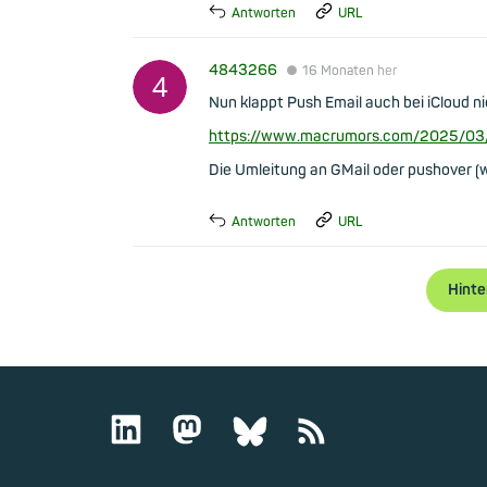
Antworten
URL
4843266
●
16 Monaten
her
Nun klappt Push Email auch bei iCloud ni
https://www.macrumors.com/2025/03/17
Die Umleitung an GMail oder pushover (
Antworten
URL
Hinte