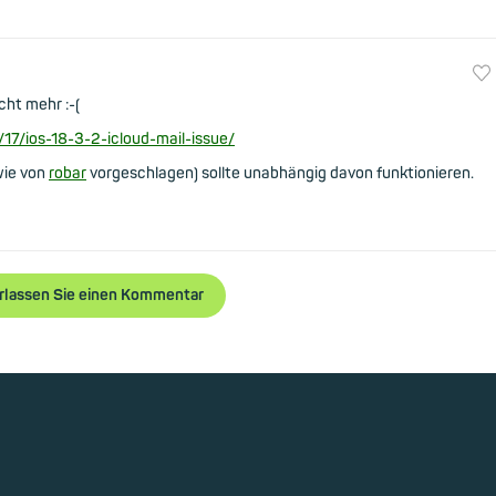
cht mehr :-(
/ios-18-3-2-icloud-mail-issue/
wie von
robar
vorgeschlagen) sollte unabhängig davon funktionieren.
rlassen Sie einen Kommentar