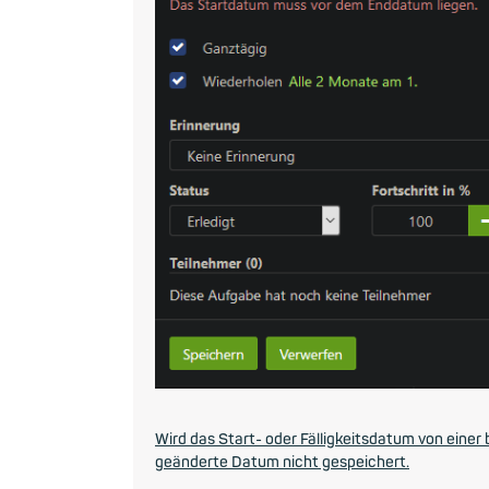
Wird das Start- oder Fälligkeitsdatum von ein
geänderte Datum nicht gespeichert.