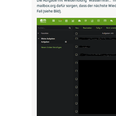
Die Aufgabe mit Wiederholung "Wasserfilter..." mi
mailbox.org dafür sorgen, dass der nächste Wied
Fall (siehe Bild).