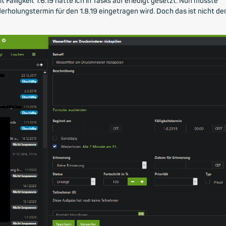
t Fälligkeit 1.6.19 hatte ich in Tasks auf erledigt gesetzt. Nun müsste
erholungstermin für den 1.8.19 eingetragen wird. Doch das ist nicht de