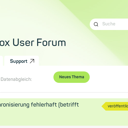
ox User Forum
Support
Neues Thema
Datenabgleich:
onisierung fehlerhaft (betrifft
veröffentli