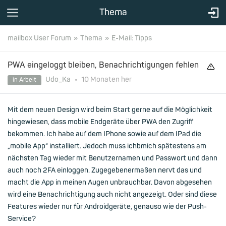
Thema
mailbox User Forum
Thema
E-Mail: Tipps
PWA eingeloggt bleiben, Benachrichtigungen fehlen
Udo_Ka
•
10 Monaten
her
in Arbeit
Mit dem neuen Design wird beim Start gerne auf die Möglichkeit
hingewiesen, dass mobile Endgeräte über PWA den Zugriff
bekommen. Ich habe auf dem IPhone sowie auf dem IPad die
„mobile App“ installiert. Jedoch muss ichbmich spätestens am
nächsten Tag wieder mit Benutzernamen und Passwort und dann
auch noch 2FA einloggen. Zugegebenermaßen nervt das und
macht die App in meinen Augen unbrauchbar. Davon abgesehen
wird eine Benachrichtigung auch nicht angezeigt. Oder sind diese
Features wieder nur für Androidgeräte, genauso wie der Push-
Service?