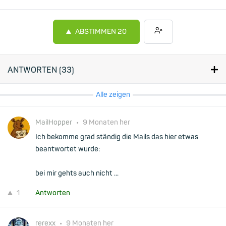
ABSTIMMEN
20
ANTWORTEN (
33
)
Alle zeigen
MailHopper
•
9 Monaten her
Ich bekomme grad ständig die Mails das hier etwas
beantwortet wurde:
bei mir gehts auch nicht ...
1
Antworten
rerexx
•
9 Monaten her