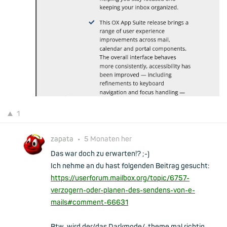
1
zapata
•
5 Monaten her
Das war doch zu erwarten!? ;-)
Ich nehme an du hast folgenden Beitrag gesucht:
https://userforum.mailbox.org/topic/6757-
verzogern-oder-planen-des-sendens-von-e-
mails#comment-66631
Btw. wird der/das Darkmode/-theme mal richtig