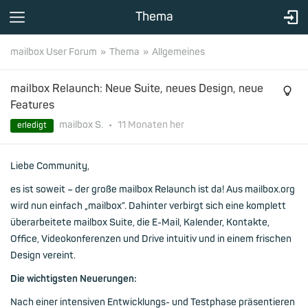
Thema
mailbox User Forum
Thema
Allgemeines
mailbox Relaunch: Neue Suite, neues Design, neue
Features
mailbox S.
•
11 Monaten
her
erledigt
Liebe Community,
es ist soweit – der große mailbox Relaunch ist da! Aus mailbox.org
wird nun einfach „mailbox”. Dahinter verbirgt sich eine komplett
überarbeitete mailbox Suite, die E-Mail, Kalender, Kontakte,
Office, Videokonferenzen und Drive intuitiv und in einem frischen
Design vereint.
Die wichtigsten Neuerungen:
Nach einer intensiven Entwicklungs- und Testphase präsentieren